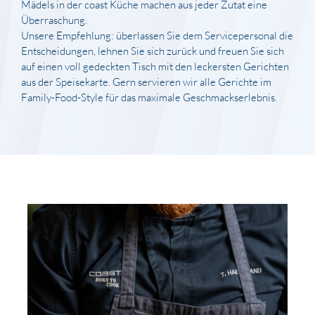
Mädels in der coast Küche machen aus jeder Zutat eine
Überraschung.
Unsere Empfehlung: überlassen Sie dem Servicepersonal die
Entscheidungen, lehnen Sie sich zurück und freuen Sie sich
auf einen voll gedeckten Tisch mit den leckersten Gerichten
aus der Speisekarte. Gern servieren wir alle Gerichte im
Family-Food-Style für das maximale Geschmackserlebnis.